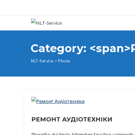
Category: <span>
NLT-Service
>
Phone
РЕМОНТ АУДІОТЕХНІКИ
Phasellus dui ligula, bibendum faucibus commodo at,