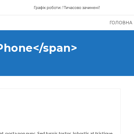
Графік роботи: !Тичасово зачинені!
ГОЛОВНА
Phone</span>
 porta non nunc. Sed turpis tortor, lobortis at tristique