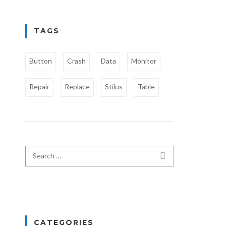
TAGS
Button
Crash
Data
Monitor
Repair
Replace
Stilus
Table
Search for:
SEARCH
CATEGORIES