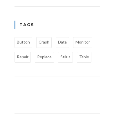
TAGS
Button
Crash
Data
Monitor
Repair
Replace
Stilus
Table