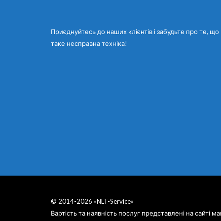
Приєднуйтесь до наших клієнтів і забудьте про те, що
таке несправна техніка!
© 2014-2026 «NLT-Service»
Вартість та наявність послуг представлені на сайті 