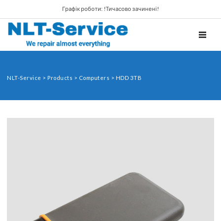
Графік роботи: !Тичасово зачинені!
TOGGL
NLT-Service
>
Products
>
Computers
>
HDD 3TB