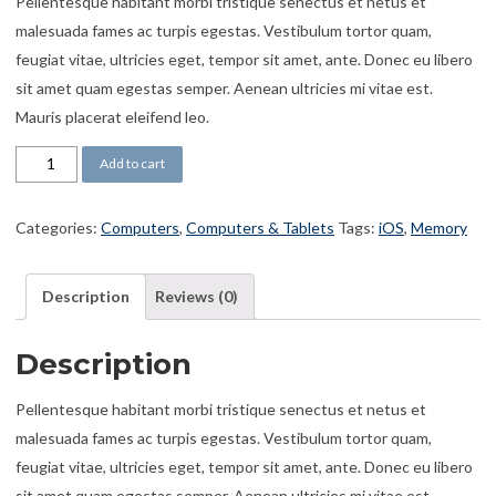
Pellentesque habitant morbi tristique senectus et netus et
malesuada fames ac turpis egestas. Vestibulum tortor quam,
feugiat vitae, ultricies eget, tempor sit amet, ante. Donec eu libero
sit amet quam egestas semper. Aenean ultricies mi vitae est.
Mauris placerat eleifend leo.
HDD 3TB quantity
Add to cart
Categories:
Computers
,
Computers & Tablets
Tags:
iOS
,
Memory
Description
Reviews (0)
Description
Pellentesque habitant morbi tristique senectus et netus et
malesuada fames ac turpis egestas. Vestibulum tortor quam,
feugiat vitae, ultricies eget, tempor sit amet, ante. Donec eu libero
sit amet quam egestas semper. Aenean ultricies mi vitae est.