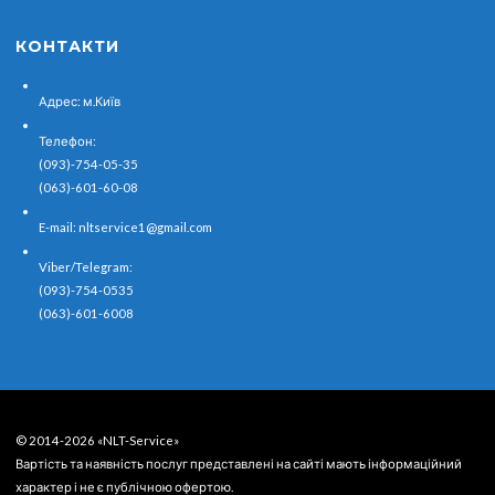
КОНТАКТИ
Адрес:
м.Київ
Телефон:
(093)-754-05-35
(063)-601-60-08
E-mail:
nltservice1@gmail.com
Viber/Telegram:
(093)-754-0535
(063)-601-6008
© 2014-2026 «NLT-Service»
Вартість та наявність послуг представлені на сайті мають інформаційний
характер і не є публічною офертою.